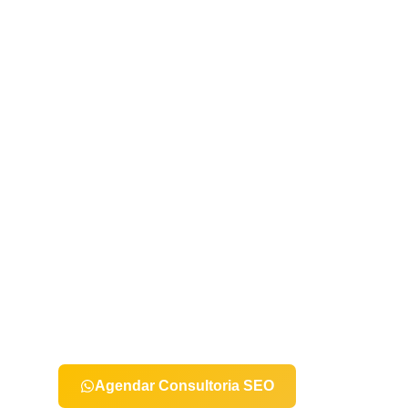
Sua estratégia orgâ
precisa de direção c
Receba um plano estruturado com prioridades, correç
oportunidades reais de crescimento orgânico basead
Agendar Consultoria SEO