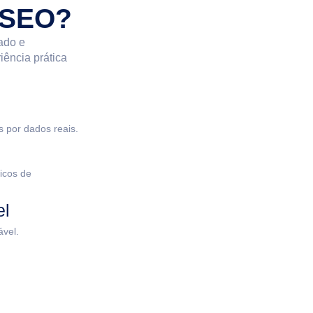
NSEO?
rado e
ência prática
s por dados reais.
ticos de
el
ável.