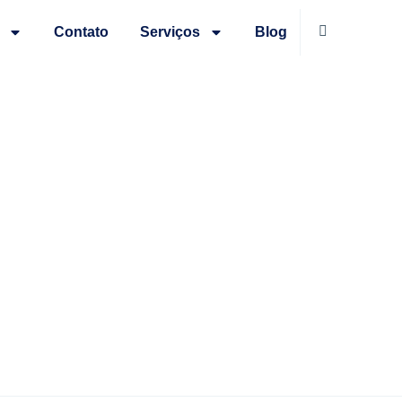
Contato
Serviços
Blog
ue gera posicionamento
ão claro para aumentar