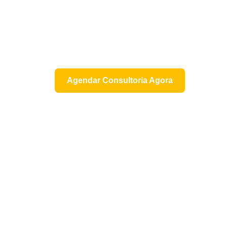
estratégia SEO
clara e validada?
Receba diagnóstico técnico com
prioridades estratégicas.
Agendar Consultoria Agora